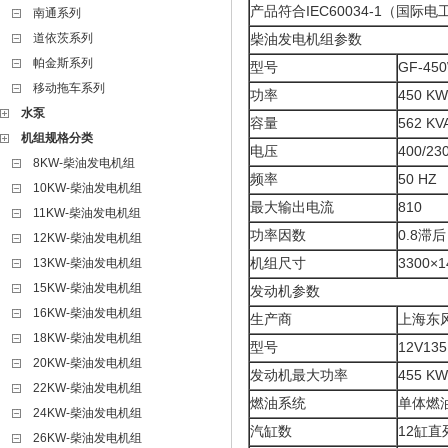
产品符合IEC60034-1（国际
南通系列
道依茨系列
柴油发电机组参数
帕金斯系列
型号
GF-45
移动拖车系列
功率
450 KW
水泵
容量
562 KV
机组规格分类
电压
400/23
8KW-柴油发电机组
频率
50 HZ
10KW-柴油发电机组
最大输出电流
810
11KW-柴油发电机组
功率因数
0.8滞后
12KW-柴油发电机组
机组尺寸
3300×1
13KW-柴油发电机组
15KW-柴油发电机组
发动机参数
16KW-柴油发电机组
生产商
上海东
18KW-柴油发电机组
型号
12V13
20KW-柴油发电机组
发动机最大功率
455 KW
22KW-柴油发电机组
燃油系统
单体燃
24KW-柴油发电机组
汽缸数
12缸直
26KW-柴油发电机组