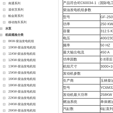
产品符合IEC60034-1（国际
南通系列
道依茨系列
柴油发电机组参数
帕金斯系列
型号
GF-25
移动拖车系列
功率
250 KW
水泵
容量
312.5 
机组规格分类
电压
400/23
8KW-柴油发电机组
频率
50 HZ
10KW-柴油发电机组
最大输出电流
450 A
11KW-柴油发电机组
功率因数
0.8滞后
12KW-柴油发电机组
机组尺寸
3000×1
13KW-柴油发电机组
15KW-柴油发电机组
发动机参数
16KW-柴油发电机组
生产商
玉林柴
18KW-柴油发电机组
型号
YC6M3
20KW-柴油发电机组
发动机最大功率
258KW
22KW-柴油发电机组
燃油系统
单体燃
24KW-柴油发电机组
汽缸数
6缸直列
26KW-柴油发电机组